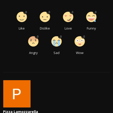
0
0
0
0
Like
Dislike
Love
Funny
0
0
0
Angry
Sad
Wow
Pizza Lamozzarella