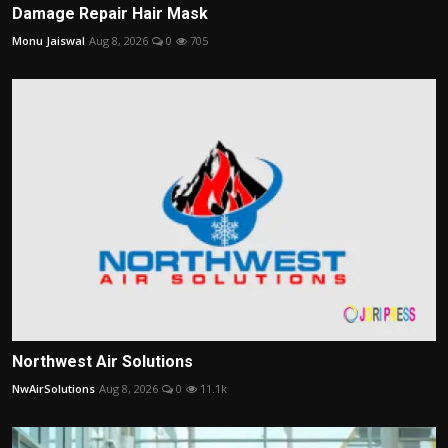
Damage Repair Hair Mask
Monu Jaiswal
Aug 8, 2026
0
705
Northwest Air Solutions
NwAirSolutions
Aug 8, 2026
0
11.1k