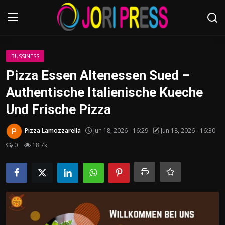
Login
Register
BUSSINESS
Pizza Essen Altenessen Sued –
Home
Authentische Italienische Kueche
Und Frische Pizza
Advertisement
Pizza Lamozzarella
Jun 18, 2026 - 16:29
Jun 18, 2026 - 16:30
Trending News
0
18.7k
About us
Contact us
Bussiness