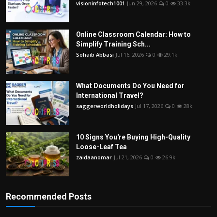
visioninfotech1001
Jun 29, 2026
0
33.3k
Online Classroom Calendar: How to
Simplify Training Sch...
Sohaib Abbasi
Jul 16, 2026
0
29.1k
What Documents Do You Need for
International Travel?
saggerworldholidays
Jul 17, 2026
0
28k
10 Signs You're Buying High-Quality
Loose-Leaf Tea
zaidaanomar
Jul 21, 2026
0
26.9k
Recommended Posts