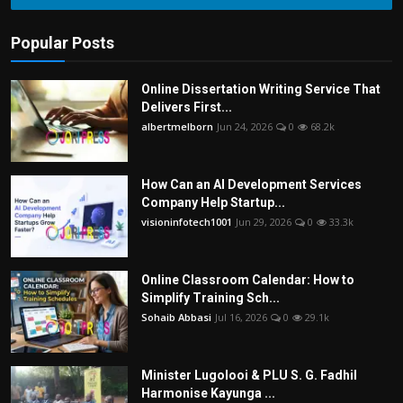
Popular Posts
Online Dissertation Writing Service That
Delivers First...
albertmelborn
Jun 24, 2026
0
68.2k
How Can an AI Development Services
Company Help Startup...
visioninfotech1001
Jun 29, 2026
0
33.3k
Online Classroom Calendar: How to
Simplify Training Sch...
Sohaib Abbasi
Jul 16, 2026
0
29.1k
Minister Lugolooi & PLU S. G. Fadhil
Harmonise Kayunga ...