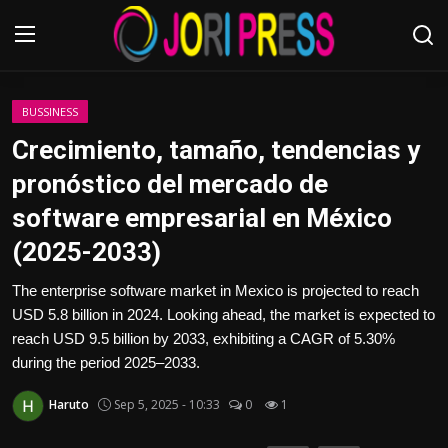
Login
Register
BUSSINESS
Crecimiento, tamaño, tendencias y
Home
pronóstico del mercado de
software empresarial en México
Advertisement
(2025-2033)
Trending News
The enterprise software market in Mexico is projected to reach
USD 5.8 billion in 2024. Looking ahead, the market is expected to
About us
reach USD 9.5 billion by 2033, exhibiting a CAGR of 5.30%
during the period 2025–2033.
Contact us
Haruto
Sep 5, 2025 - 10:33
0
1
Bussiness