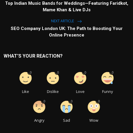
Top Indian Music Bands for Weddings—Featuring Faridkot,
Mame Khan & Live DJs
NEXT ARTICLE
SEO Company London UK: The Path to Boosting Your
Online Presence
WHAT'S YOUR REACTION?
0
0
0
0
Like
Dislike
Love
Funny
0
0
0
Angry
Sad
Wow