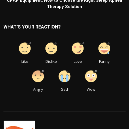
CPAP Equipment: How to Choose the Right Sleep Apnea
Therapy Solution
WHAT'S YOUR REACTION?
0
0
0
0
Like
Dislike
Love
Funny
0
0
0
Angry
Sad
Wow