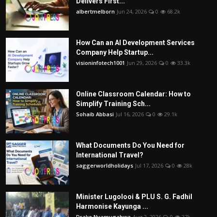
Delivers First...
albertmelborn
Jun 24, 2026
0
68.2k
How Can an AI Development Services
Company Help Startup...
visioninfotech1001
Jun 29, 2026
0
33.3k
Online Classroom Calendar: How to
Simplify Training Sch...
Sohaib Abbasi
Jul 16, 2026
0
29.1k
What Documents Do You Need for
International Travel?
saggerworldholidays
Jul 17, 2026
0
28k
Minister Lugolooi & PLU S. G. Fadhil
Harmonise Kayunga ...
Drake Nyamugabwa
Aug 2, 2026
0
27k