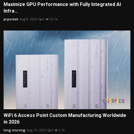
Maximize GPU Performance with Fully Integrated AI
Infra...
prpocket
Aug 8, 2026
0
25.1k
WiFi 6 Access Point Custom Manufacturing Worldwide
in 2026
long murong
Aug 10, 2026
0
2.1k