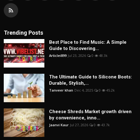
Trending Posts
Best Place to Find Music: A Simple
Guide to Discovering...
Articlei899
Jul 23, 2026
0
48.3k
The Ultimate Guide to Silicone Boots:
Durable, Stylish,...
Tanveer khan
Dec 4, 2025
0
45.2k
Cheese Shreds Market growth driven
by convenience, inno...
Jaanvi Kaur
Jul 27, 2026
0
43.7k