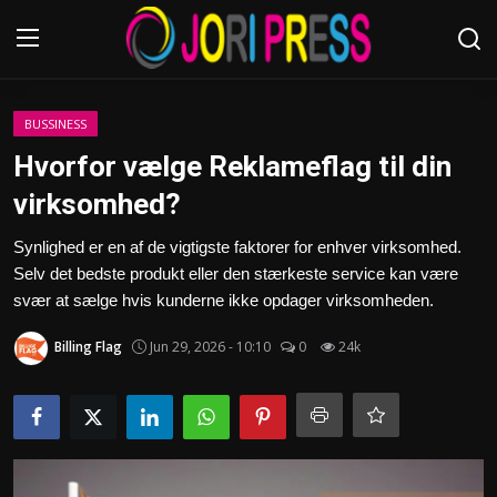
Login
Register
BUSSINESS
Hvorfor vælge Reklameflag til din
Home
virksomhed?
Advertisement
Synlighed er en af de vigtigste faktorer for enhver virksomhed.
Selv det bedste produkt eller den stærkeste service kan være
Trending News
svær at sælge hvis kunderne ikke opdager virksomheden.
Billing Flag
Jun 29, 2026 - 10:10
0
24k
About us
Contact us
Bussiness