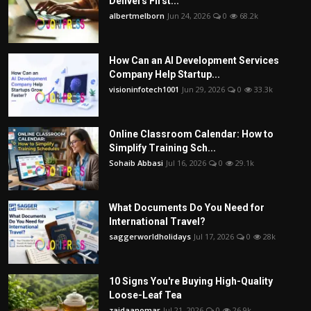
Delivers First...
albertmelborn
Jun 24, 2026
0
68.2k
How Can an AI Development Services
Company Help Startup...
visioninfotech1001
Jun 29, 2026
0
33.3k
Online Classroom Calendar: How to
Simplify Training Sch...
Sohaib Abbasi
Jul 16, 2026
0
29.1k
What Documents Do You Need for
International Travel?
saggerworldholidays
Jul 17, 2026
0
28k
10 Signs You're Buying High-Quality
Loose-Leaf Tea
zaidaanomar
Jul 21, 2026
0
26.9k