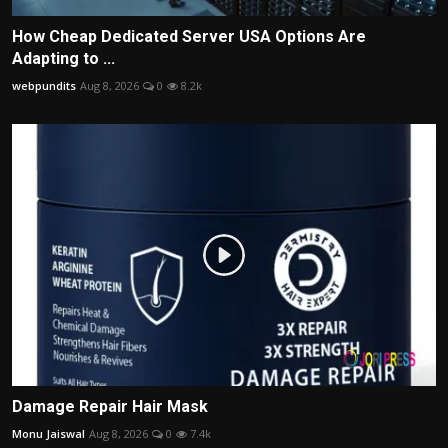
How Cheap Dedicated Server USA Options Are
Adapting to ...
webpundits
Aug 8, 2026
0
8.2k
Damage Repair Hair Mask
Monu Jaiswal
Aug 8, 2026
0
7.4k