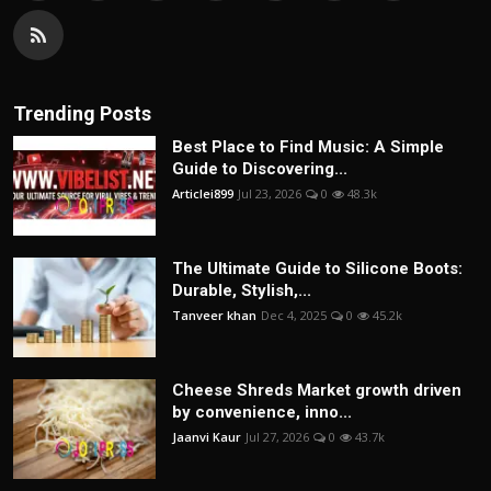
Trending Posts
Best Place to Find Music: A Simple
Guide to Discovering...
Articlei899
Jul 23, 2026
0
48.3k
The Ultimate Guide to Silicone Boots:
Durable, Stylish,...
Tanveer khan
Dec 4, 2025
0
45.2k
Cheese Shreds Market growth driven
by convenience, inno...
Jaanvi Kaur
Jul 27, 2026
0
43.7k