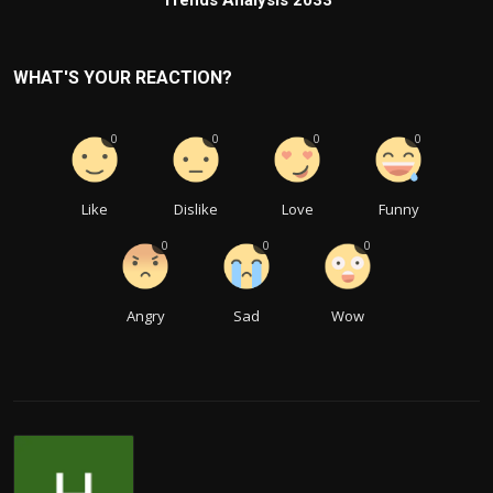
Trends Analysis 2033
WHAT'S YOUR REACTION?
0
0
0
0
Like
Dislike
Love
Funny
0
0
0
Angry
Sad
Wow