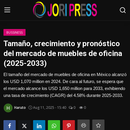
Login
Register
BUSSINESS
Tamaño, crecimiento y pronóstico
Home
del mercado de muebles de oficina
(2025-2033)
Advertisement
El tamaño del mercado de muebles de oficina en México alcanzó
Trending News
los USD 1,070 million en 2024. De cara al futuro, se espera que
el mercado alcance los USD 1,650 million para 2033, exhibiendo
About us
una tasa de crecimiento (CAGR) del 4.58% durante 2025-2033.
Contact us
Haruto
Aug 11, 2025 - 15:40
0
0
Bussiness