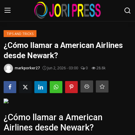
Login
Register
TIPS AND TRICKS
¿Cómo llamar a American Airlines
Home
desde Newark?
Advertisement
markporker27
Jun 2, 2026 - 03:00
0
28.8k
Trending News
About us
Contact us
¿Cómo llamar a American
Bussiness
Airlines desde Newark?