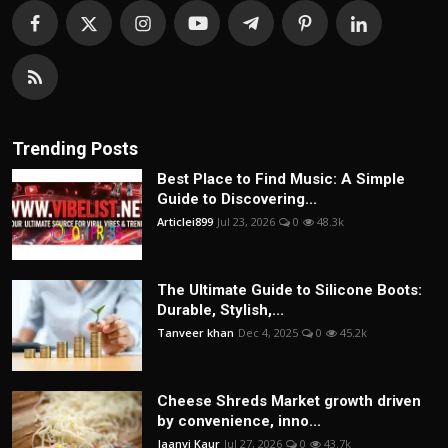
Trending Posts
Best Place to Find Music: A Simple
Guide to Discovering...
Articlei899
Jul 23, 2026
0
48.3k
The Ultimate Guide to Silicone Boots:
Durable, Stylish,...
Tanveer khan
Dec 4, 2025
0
45.2k
Cheese Shreds Market growth driven
by convenience, inno...
Jaanvi Kaur
Jul 27, 2026
0
43.7k