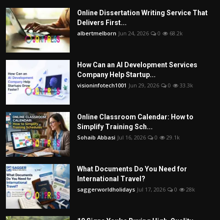
Online Dissertation Writing Service That
Delivers First...
albertmelborn
Jun 24, 2026
0
68.2k
How Can an AI Development Services
Company Help Startup...
visioninfotech1001
Jun 29, 2026
0
33.3k
Online Classroom Calendar: How to
Simplify Training Sch...
Sohaib Abbasi
Jul 16, 2026
0
29.1k
What Documents Do You Need for
International Travel?
saggerworldholidays
Jul 17, 2026
0
28k