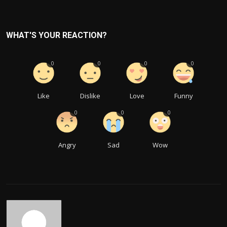
WHAT'S YOUR REACTION?
0
0
0
0
Like
Dislike
Love
Funny
0
0
0
Angry
Sad
Wow