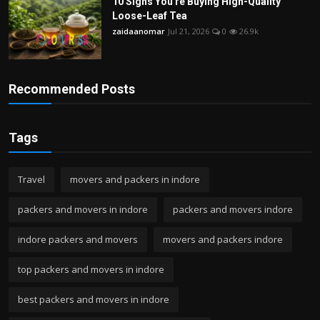
10 Signs You're Buying High-Quality
Loose-Leaf Tea
zaidaanomar
Jul 21, 2026
0
26.9k
Recommended Posts
Tags
Travel
movers and packers in indore
packers and movers in indore
packers and movers indore
indore packers and movers
movers and packers indore
top packers and movers in indore
best packers and movers in indore