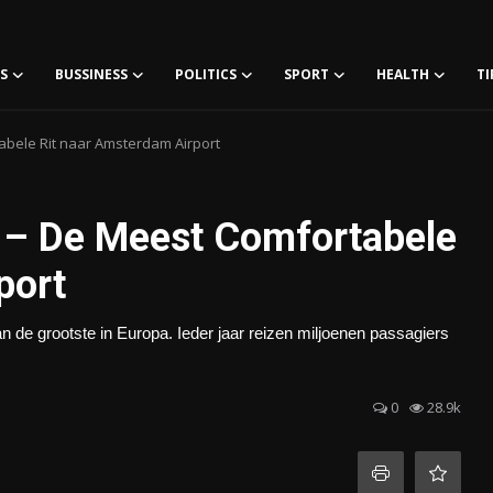
S
BUSSINESS
POLITICS
SPORT
HEALTH
TI
abele Rit naar Amsterdam Airport
 – De Meest Comfortabele
port
 de grootste in Europa. Ieder jaar reizen miljoenen passagiers
0
28.9k