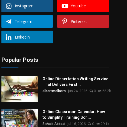
Instagram
Youtube
Telegram
Pinterest
Linkedin
Popular Posts
Online Dissertation Writing Service
That Delivers First...
albertmelborn
Jun 24, 2026
0
68.2k
Online Classroom Calendar: How
to Simplify Training Sch...
Sohaib Abbasi
Jul 16, 2026
0
29.1k