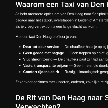
Waarom een Taxi van Den 
Je hebt meerdere opties om van Den Haag naar Schiphol te 
bagage naar het station, overstappen in Leiden of Amsterda
als je vroeg vertrekt of na een lange vlucht aankomt.
Met een
taxi Den Haag
profiteer je van:
Deur-tot-deur service
— De chauffeur haalt je op bij j
Geen gedoe met bagage
— Geen trappen op en af, g
Vluchtmonitoring
— De chauffeur past zijn tijd aan bi
Vaste, transparante prijzen
— Geen meter die doorlo
Comfort tijdens de rit
— Rustig, klimatologisch gereg
Zeker voor gezinnen met kinderen, ouderen, zakelijke reizi
De Rit van Den Haag naar 
Verwachten?