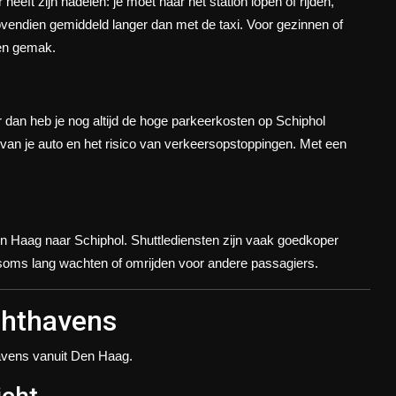
heeft zijn nadelen: je moet naar het station lopen of rijden,
endien gemiddeld langer dan met de taxi. Voor gezinnen of
 en gemak.
r dan heb je nog altijd de hoge parkeerkosten op Schiphol
 van je auto en het risico van verkeersopstoppingen. Met een
n Haag naar Schiphol. Shuttlediensten zijn vaak goedkoper
t soms lang wachten of omrijden voor andere passagiers.
chthavens
avens vanuit Den Haag.