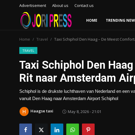
Advertisement
About us
Contact us
HOME
TRENDING NEW
Login
Register
Home
Travel
Taxi Schiphol Den Haag – De Meest Comfort
Home
TRAVEL
Taxi Schiphol Den Haag
Advertisement
Rit naar Amsterdam Air
Trending News
Schiphol is de drukste luchthaven van Nederland en een van
About us
vanuit Den Haag naar Amsterdam Airport Schiphol
Contact us
Haagse taxi
May 8, 2026 - 21:01
Bussiness