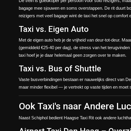
De trein is goedkoper per persoon voor solo reizigers, maar 
bagage mee sjouwen en soms overstappen. De rit duurt bov
reizigers met veel bagage wint de taxi het snel op comfort
Taxi vs. Eigen Auto
Met de eigen auto heb je de vrijheid van deur-tot-deur. Maa
(gemiddeld €25-40 per dag), de stress van het terugvinden
taxi hoef je je daar helemaal geen zorgen over te maken.
Taxi vs. Bus of Shuttle
Vaste busverbindingen bestaan er nauwelijks direct van De
maar minder flexibel — je vertrekt op vaste tijden en moe
Ook Taxi's naar Andere Lu
Naast Schiphol bedient Haagse Taxi Rit ook andere luchth