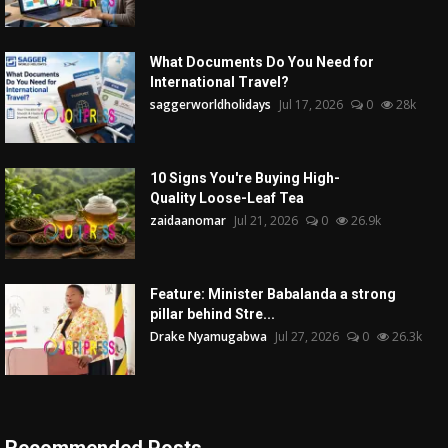
What Documents Do You Need for
International Travel?
saggerworldholidays
Jul 17, 2026
0
28k
10 Signs You're Buying High-
Quality Loose-Leaf Tea
zaidaanomar
Jul 21, 2026
0
26.9k
Feature: Minister Babalanda a strong
pillar behind Stre...
Drake Nyamugabwa
Jul 27, 2026
0
26.3k