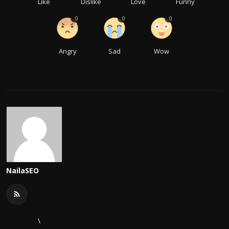
Like
Dislike
Love
Funny
0
0
0
Angry
Sad
Wow
NailaSEO
\