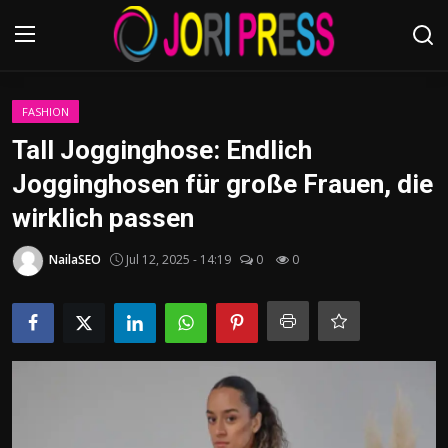
Login
Register
FASHION
Tall Jogginghose: Endlich
Home
Jogginghosen für große Frauen, die
wirklich passen
Advertisement
NailaSEO
Jul 12, 2025 - 14:19
0
0
Trending News
About us
Contact us
Bussiness