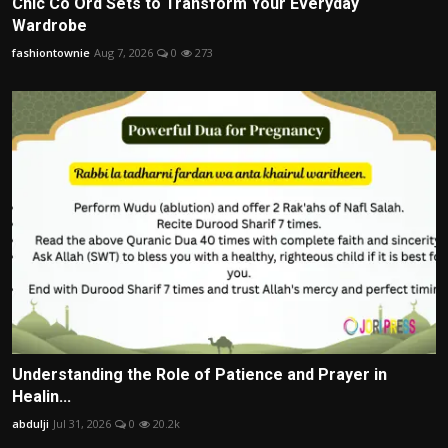
Chic Co Ord Sets to Transform Your Everyday
Wardrobe
fashiontownie
Aug 7, 2026
0
273
Understanding the Role of Patience and Prayer in
Healin...
abdulji
Jul 31, 2026
0
20.2k