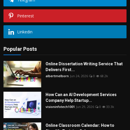
Pinterest
Linkedin
Popular Posts
Online Dissertation Writing Service That
Delivers First...
albertmelborn
Jun 24, 2026
0
68.2k
How Can an AI Development Services
Company Help Startup...
visioninfotech1001
Jun 29, 2026
0
33.3k
Online Classroom Calendar: How to