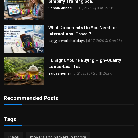
Simplify Training Sch...
Sohaib Abbasi
Jul 16, 2026
0
29.1k
What Documents Do You Need for
International Travel?
saggerworldholidays
Jul 17, 2026
0
28k
10 Signs You're Buying High-Quality
Loose-Leaf Tea
zaidaanomar
Jul 21, 2026
0
26.9k
Recommended Posts
Tags
Travel
movers and packers in indore