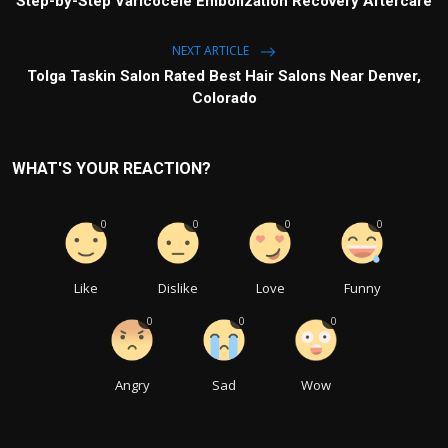
Step-by-Step Varicocele Embolization Recovery Aftercare
NEXT ARTICLE
Tolga Taskin Salon Rated Best Hair Salons Near Denver,
Colorado
WHAT'S YOUR REACTION?
0
0
0
0
Like
Dislike
Love
Funny
0
0
0
Angry
Sad
Wow