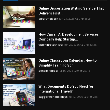
Online Dissertation Writing Service That
Delivers First...
albertmelborn
Jun 24, 2026
0
68.2k
How Can an AI Development Services
Company Help Startup...
visioninfotech1001
Jun 29, 2026
0
33.3k
Online Classroom Calendar: How to
Simplify Training Sch...
Sohaib Abbasi
Jul 16, 2026
0
29.1k
What Documents Do You Need for
International Travel?
saggerworldholidays
Jul 17, 2026
0
28k