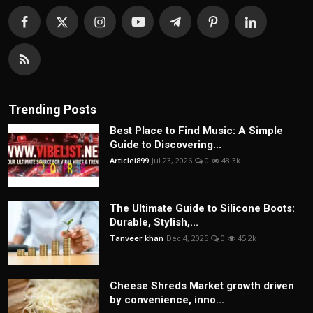
Trending Posts
Best Place to Find Music: A Simple
Guide to Discovering...
Articlei899
Jul 23, 2026
0
48.3k
The Ultimate Guide to Silicone Boots:
Durable, Stylish,...
Tanveer khan
Dec 4, 2025
0
45.2k
Cheese Shreds Market growth driven
by convenience, inno...