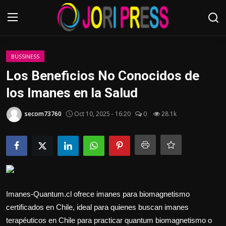
Login
Register
BUSSINESS
Los Beneficios No Conocidos de
Home
los Imanes en la Salud
Advertisement
secom73760
Oct 10, 2025 - 16:20
0
28.1k
Trending News
About us
Contact us
Imanes-Quantum.cl ofrece imanes para biomagnetismo
certificados en Chile, ideal para quienes buscan imanes
Bussiness
terapéuticos en Chile para practicar quantum biomagnetismo o