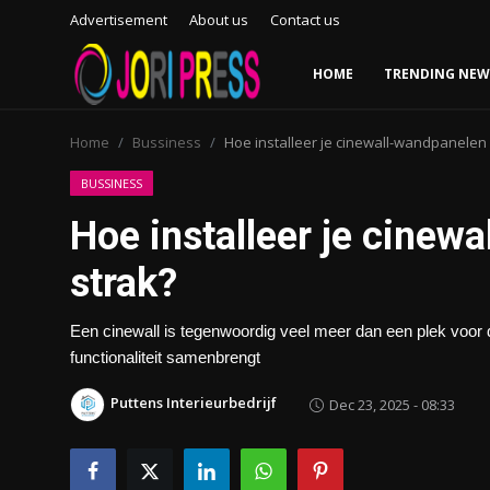
Advertisement
About us
Contact us
HOME
TRENDING NEW
Login
Register
Home
Bussiness
Hoe installeer je cinewall-wandpanelen 
Home
BUSSINESS
Hoe installeer je cinew
Advertisement
strak?
Trending News
Een cinewall is tegenwoordig veel meer dan een plek voor de 
About us
functionaliteit samenbrengt
Contact us
Puttens Interieurbedrijf
Dec 23, 2025 - 08:33
Bussiness