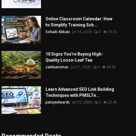
Online Classroom Calendar: How
to Simplify Training Sch...
Sohaib Abbasi
Jul 16, 2026
0
29.1k
10 Signs You're Buying High-
Quality Loose-Leaf Tea
zaidaanomar
Jul 21, 2026
0
26.9k
Learn Advanced SEO Link Building
Techniques with PMSLTe...
patsyedwards
Jul 15, 2026
0
25.4k