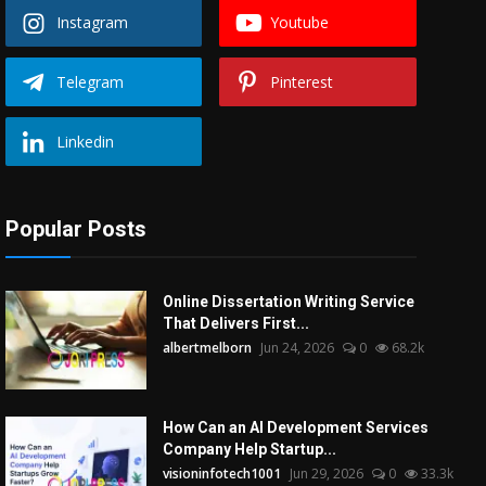
Instagram
Youtube
Telegram
Pinterest
Linkedin
Popular Posts
Online Dissertation Writing Service
That Delivers First...
albertmelborn
Jun 24, 2026
0
68.2k
How Can an AI Development Services
Company Help Startup...
visioninfotech1001
Jun 29, 2026
0
33.3k