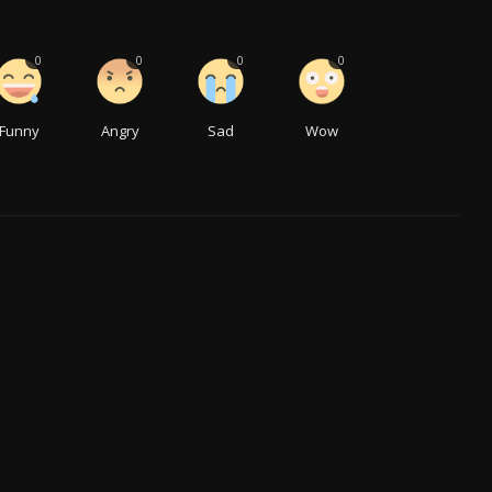
0
0
0
0
Funny
Angry
Sad
Wow