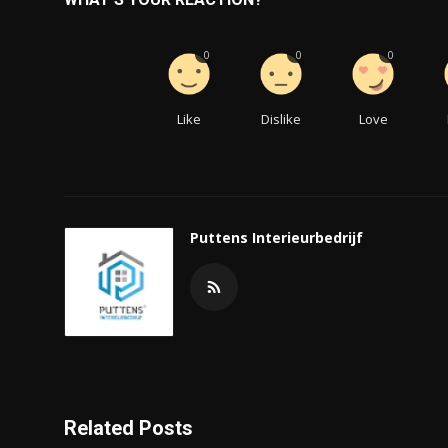
0
0
0
Like
Dislike
Love
Puttens Interieurbedrijf
Related Posts