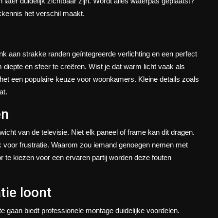
n later duidelijk zichtbaar zijn. Wordt alles waterpas geplaatst?
kennis het verschil maakt.
nk aan strakke randen geïntegreerde verlichting en een perfect
 diepte en sfeer te creëren. Wist je dat warm licht vaak als
het een populaire keuze voor woonkamers. Kleine details zoals
at.
en
cht van de televisie. Niet elk paneel of frame kan dit dragen.
aak voor frustratie. Waarom zou iemand genoegen nemen met
or te kiezen voor een ervaren partij worden deze fouten
tie loont
gaan biedt professionele montage duidelijke voordelen.