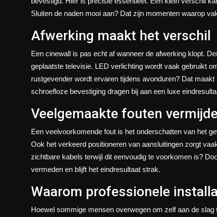
bevestigd. Hier is precisie essentieel. Een klein verschil ka
Sluiten de naden mooi aan? Dat zijn momenten waarop vak
Afwerking maakt het verschil
Een cinewall is pas echt af wanneer de afwerking klopt. De
geplaatste televisie. LED verlichting wordt vaak gebruikt om
rustgevender wordt ervaren tijdens avonduren? Dat maakt 
schroefloze bevestiging dragen bij aan een luxe eindresulta
Veelgemaakte fouten vermijd
Een veelvoorkomende fout is het onderschatten van het gewi
Ook het verkeerd positioneren van aansluitingen zorgt v
zichtbare kabels terwijl dit eenvoudig te voorkomen is? Do
vermeden en blijft het eindresultaat strak.
Waarom professionele installa
Hoewel sommige mensen overwegen om zelf aan de slag te 