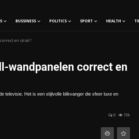
S
BUSSINESS
POLITICS
SPORT
HEALTH
TI
correct en strak?
all-wandpanelen correct en
televisie. Het is een stijlvolle blikvanger die sfeer luxe en
0
15k