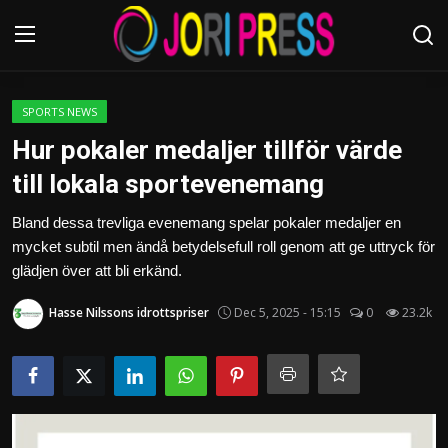
Login
Register
SPORTS NEWS
Hur pokaler medaljer tillför värde
Home
till lokala sportevenemang
Advertisement
Bland dessa trevliga evenemang spelar pokaler medaljer en
mycket subtil men ändå betydelsefull roll genom att ge uttryck för
Trending News
glädjen över att bli erkänd.
Hasse Nilssons idrottspriser
Dec 5, 2025 - 15:15
0
23.2k
About us
Contact us
Bussiness