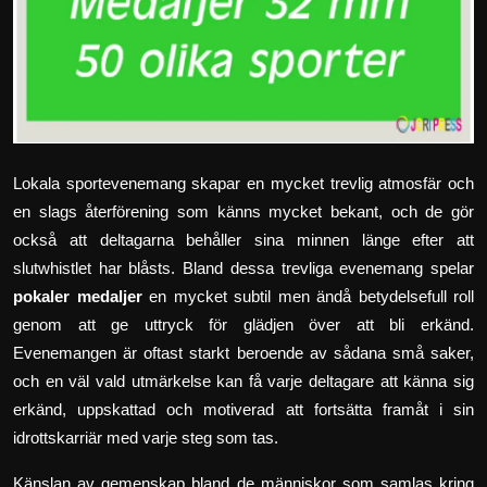
Lokala sportevenemang skapar en mycket trevlig atmosfär och
en slags återförening som känns mycket bekant, och de gör
också att deltagarna behåller sina minnen länge efter att
slutwhistlet har blåsts. Bland dessa trevliga evenemang spelar
pokaler medaljer
en mycket subtil men ändå betydelsefull roll
genom att ge uttryck för glädjen över att bli erkänd.
Evenemangen är oftast starkt beroende av sådana små saker,
och en väl vald utmärkelse kan få varje deltagare att känna sig
erkänd, uppskattad och motiverad att fortsätta framåt i sin
idrottskarriär med varje steg som tas.
Känslan av gemenskap bland de människor som samlas kring