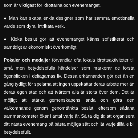
som är viktigast för idrottarna och evenemanget.
● Man kan skapa enkla designer som har samma emotionella
värde som dyra, intrikata verk.
● Kloka beslut gör att evenemanget känns sofistikerat och
samtidigt är ekonomiskt överkomligt.
Pokaler och medaljer
förvandlar ofta lokala idrottsaktiviteter till
små men betydelsefulla händelser som markerar de första
ögonblicken i deltagarnas liv. Dessa erkännanden gör det än en
gång tydligt för spelarna att ingen uppskattar deras arbete mer än
deras egen stad och att tvärtom alla är stolta över dem. Det är
möjligt att stärka gemenskapens anda och göra den
välkomnande genom genomtänkta beslut, eftersom sådana
sammankomster ökar i antal varje år. Så ta dig tid att organisera
ditt nästa evenemang på bästa möjliga sätt och låt varje tillfälle bli
betydelsefullt.