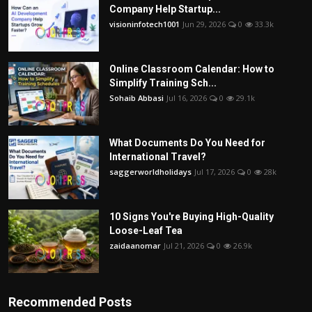
Company Help Startup...
visioninfotech1001
Jun 29, 2026
0
33.3k
Online Classroom Calendar: How to
Simplify Training Sch...
Sohaib Abbasi
Jul 16, 2026
0
29.1k
What Documents Do You Need for
International Travel?
saggerworldholidays
Jul 17, 2026
0
28k
10 Signs You're Buying High-Quality
Loose-Leaf Tea
zaidaanomar
Jul 21, 2026
0
26.9k
Recommended Posts