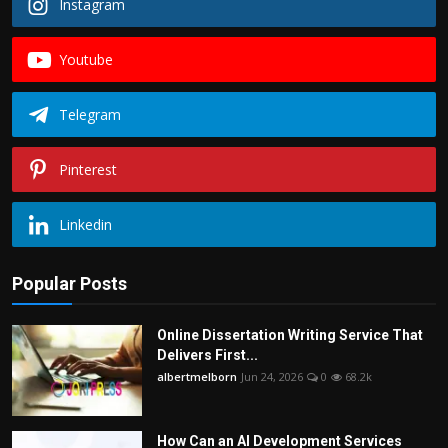
Instagram
Youtube
Telegram
Pinterest
Linkedin
Popular Posts
Online Dissertation Writing Service That
Delivers First...
albertmelborn
Jun 24, 2026
0
68.2k
How Can an AI Development Services