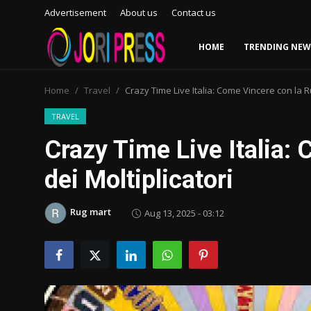
Advertisement
About us
Contact us
HOME
TRENDING NEW
Login
Register
Home
Travel
Crazy Time Live Italia: Come Vincere con la Ru
Home
TRAVEL
Crazy Time Live Italia:
Advertisement
dei Moltiplicatori
Trending News
Rug mart
Aug 13, 2025 - 03:12
About us
Contact us
Bussiness