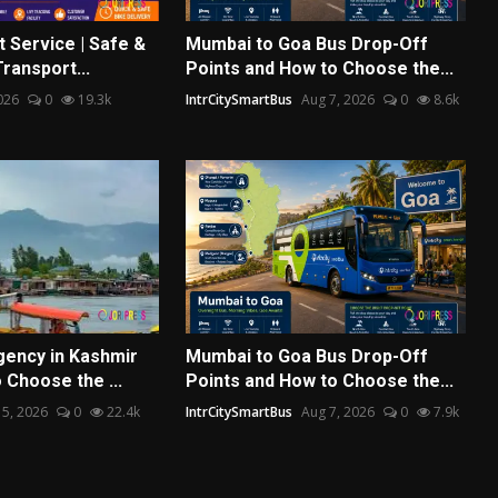
 Service | Safe &
Mumbai to Goa Bus Drop-Off
Transport...
Points and How to Choose the...
026
0
19.3k
IntrCitySmartBus
Aug 7, 2026
0
8.6k
gency in Kashmir
Mumbai to Goa Bus Drop-Off
 Choose the ...
Points and How to Choose the...
 5, 2026
0
22.4k
IntrCitySmartBus
Aug 7, 2026
0
7.9k