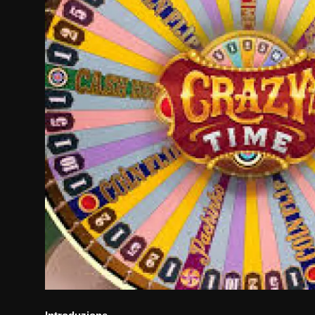
Politics
Sport
Health
Tips and Tricks