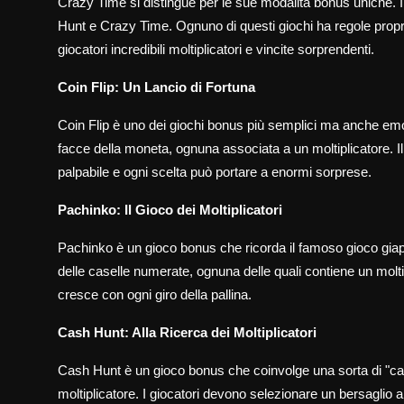
Crazy Time si distingue per le sue modalità bonus uniche. I
Hunt e Crazy Time. Ognuno di questi giochi ha regole propri
giocatori incredibili moltiplicatori e vincite sorprendenti.
Coin Flip: Un Lancio di Fortuna
Coin Flip è uno dei giochi bonus più semplici ma anche emoz
facce della moneta, ognuna associata a un moltiplicatore. Il
palpabile e ogni scelta può portare a enormi sorprese.
Pachinko: Il Gioco dei Moltiplicatori
Pachinko è un gioco bonus che ricorda il famoso gioco gia
delle caselle numerate, ognuna delle quali contiene un moltipl
cresce con ogni giro della pallina.
Cash Hunt: Alla Ricerca dei Moltiplicatori
Cash Hunt è un gioco bonus che coinvolge una sorta di "cacc
moltiplicatore. I giocatori devono selezionare un bersaglio 