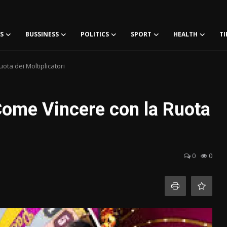
S
BUSSINESS
POLITICS
SPORT
HEALTH
TI
ota dei Moltiplicatori
 Come Vincere con la Ruota
0
0