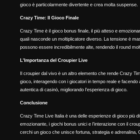
gioco è particolarmente divertente e crea molta suspense.
Crazy Time: Il Gioco Finale
Crazy Time è il gioco bonus finale, il più atteso e emozionan
quali nasconde un moltiplicatore diverso. La tensione è massim
possono essere incredibilmente alte, rendendo il round mol
L'Importanza del Croupier Live
Il croupier dal vivo è un altro elemento che rende Crazy Tim
gioco, interagendo con i giocatori in tempo reale e facend
autentica di casinò, migliorando l’esperienza di gioco.
Conclusione
Crazy Time Live Italia è una delle esperienze di gioco più div
emozionante, i giochi bonus unici e l’interazione con il crou
cerchi un gioco che unisce fortuna, strategia e adrenalina, 