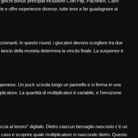
 giochi bonus principali includono Coin Flip, Pachinko, Cash
e e offre esperienze diverse, tutte tese a far guadagnare ai
ionanti. In questo round, i giocatori devono scegliere tra due
 lancio della moneta determina la vincita finale. La suspense è
pponese. Un puck scivola lungo un pannello e si ferma in una
icatore. La quantità di moltiplicatori è variabile, e l’emozione
ia al tesoro" digitale. Dietro ciascun bersaglio nascosto c'è un
a caso e scoprire quale moltiplicatore si nasconde dietro. Questo