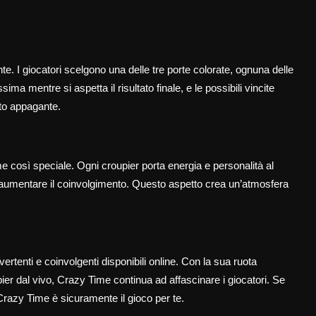
te. I giocatori scelgono una delle tre porte colorate, ognuna delle
a mentre si aspetta il risultato finale, e le possibili vincite
to appagante.
e così speciale. Ogni croupier porta energia e personalità al
o aumentare il coinvolgimento. Questo aspetto crea un’atmosfera
ertenti e coinvolgenti disponibili online. Con la sua ruota
pier dal vivo, Crazy Time continua ad affascinare i giocatori. Se
Crazy Time è sicuramente il gioco per te.