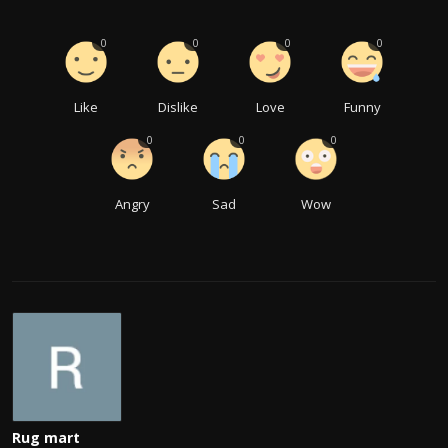
0
0
0
0
Like
Dislike
Love
Funny
0
0
0
Angry
Sad
Wow
Rug mart