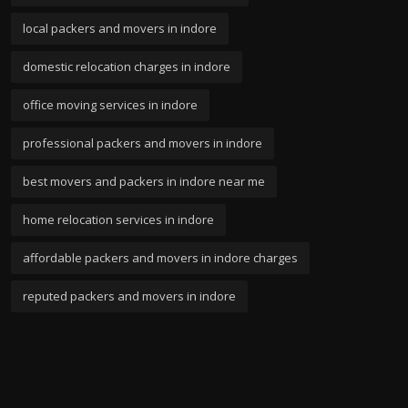
local packers and movers in indore
domestic relocation charges in indore
office moving services in indore
professional packers and movers in indore
best movers and packers in indore near me
home relocation services in indore
affordable packers and movers in indore charges
reputed packers and movers in indore