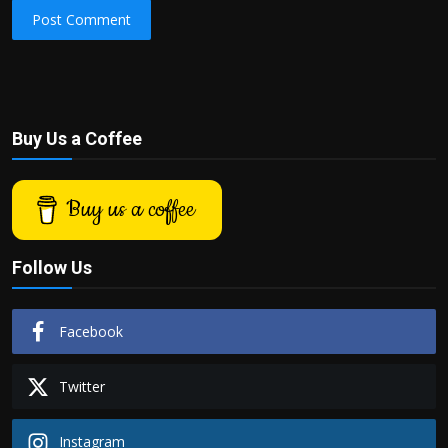
Post Comment
Buy Us a Coffee
Buy us a coffee
Follow Us
Facebook
Twitter
Instagram