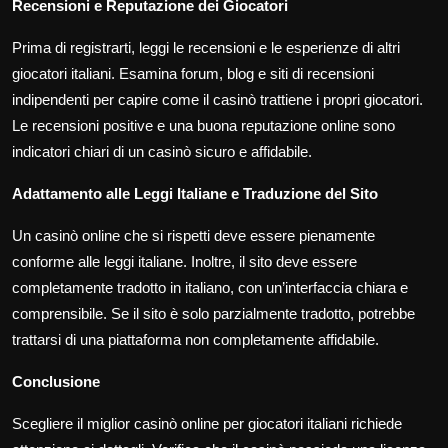
Recensioni e Reputazione dei Giocatori
Prima di registrarti, leggi le recensioni e le esperienze di altri
giocatori italiani. Esamina forum, blog e siti di recensioni
indipendenti per capire come il casinò trattiene i propri giocatori.
Le recensioni positive e una buona reputazione online sono
indicatori chiari di un casinò sicuro e affidabile.
Adattamento alle Leggi Italiane e Traduzione del Sito
Un casinò online che si rispetti deve essere pienamente
conforme alle leggi italiane. Inoltre, il sito deve essere
completamente tradotto in italiano, con un’interfaccia chiara e
comprensibile. Se il sito è solo parzialmente tradotto, potrebbe
trattarsi di una piattaforma non completamente affidabile.
Conclusione
Scegliere il miglior casinò online per giocatori italiani richiede