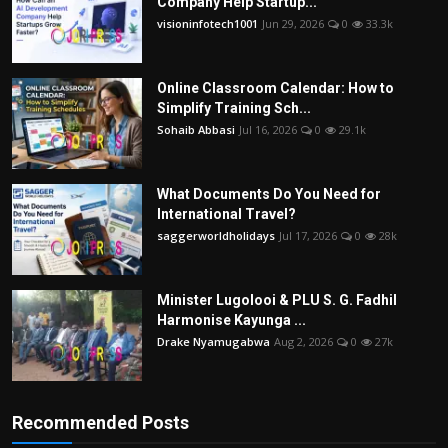
Company Help Startup...
visioninfotech1001
Jun 29, 2026
0
33.3k
Online Classroom Calendar: How to
Simplify Training Sch...
Sohaib Abbasi
Jul 16, 2026
0
29.1k
What Documents Do You Need for
International Travel?
saggerworldholidays
Jul 17, 2026
0
28k
Minister Lugolooi & PLU S. G. Fadhil
Harmonise Kayunga ...
Drake Nyamugabwa
Aug 2, 2026
0
27k
Recommended Posts