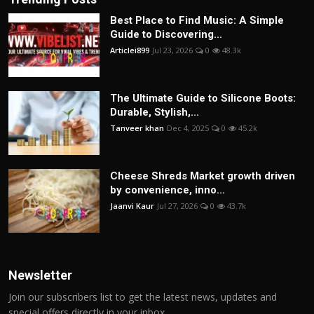
Best Place to Find Music: A Simple
Guide to Discovering...
Articlei899
Jul 23, 2026
0
48.3k
The Ultimate Guide to Silicone Boots:
Durable, Stylish,...
Tanveer khan
Dec 4, 2025
0
45.2k
Cheese Shreds Market growth driven
by convenience, inno...
Jaanvi Kaur
Jul 27, 2026
0
43.7k
Newsletter
Join our subscribers list to get the latest news, updates and
special offers directly in your inbox