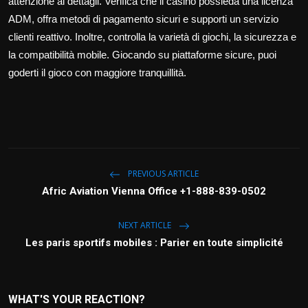
attenzione ai dettagli. Verifica che il casinò possieda una licenza
ADM, offra metodi di pagamento sicuri e supporti un servizio
clienti reattivo. Inoltre, controlla la varietà di giochi, la sicurezza e
la compatibilità mobile. Giocando su piattaforme sicure, puoi
goderti il gioco con maggiore tranquillità.
PREVIOUS ARTICLE
Afric Aviation Vienna Office +1-888-839-0502
NEXT ARTICLE
Les paris sportifs mobiles : Parier en toute simplicité
WHAT'S YOUR REACTION?