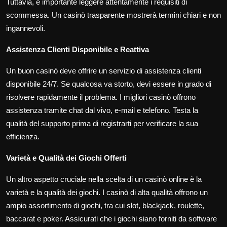
Tuttavia, è importante leggere attentamente i requisiti di
scommessa. Un casinò trasparente mostrerà termini chiari e non
ingannevoli.
Assistenza Clienti Disponibile e Reattiva
Un buon casinò deve offrire un servizio di assistenza clienti
disponibile 24/7. Se qualcosa va storto, devi essere in grado di
risolvere rapidamente il problema. I migliori casinò offrono
assistenza tramite chat dal vivo, e-mail e telefono. Testa la
qualità del supporto prima di registrarti per verificare la sua
efficienza.
Varietà e Qualità dei Giochi Offerti
Un altro aspetto cruciale nella scelta di un casinò online è la
varietà e la qualità dei giochi. I casinò di alta qualità offrono un
ampio assortimento di giochi, tra cui slot, blackjack, roulette,
baccarat e poker. Assicurati che i giochi siano forniti da software