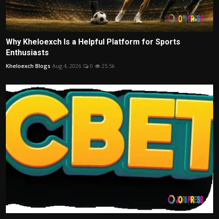
Why Kheloexch Is a Helpful Platform for Sports
Enthusiasts
Kheloexch Blogs
Aug 4, 2026
0
25.5k