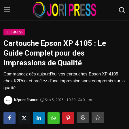
Login
Register
BUSSINESS
Cartouche Epson XP 4105 : Le
Home
Guide Complet pour des
Impressions de Qualité
Advertisement
Commandez dès aujourd’hui vos cartouches Epson XP 4105
Trending News
chez K2Print et profitez d’une impression sans compromis sur la
qualité.
About us
k2print France
Sep 5, 2025 - 10:39
0
1
Contact us
Bussiness