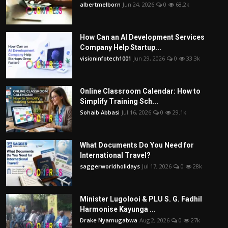
albertmelborn
Jun 24, 2026
0
68.2k
How Can an AI Development Services
Company Help Startup...
visioninfotech1001
Jun 29, 2026
0
33.3k
Online Classroom Calendar: How to
Simplify Training Sch...
Sohaib Abbasi
Jul 16, 2026
0
29.1k
What Documents Do You Need for
International Travel?
saggerworldholidays
Jul 17, 2026
0
28k
Minister Lugolooi & PLU S. G. Fadhil
Harmonise Kayunga ...
Drake Nyamugabwa
Aug 2, 2026
0
27k