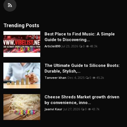
Trending Posts
Best Place to Find Music: A Simple
Guide to Discovering...
Articlei899
Jul 23, 2026
0
48.3k
The Ultimate Guide to Silicone Boots:
Durable, Stylish,...
Tanveer khan
Dec 4, 2025
0
45.2k
Cheese Shreds Market growth driven
by convenience, inno...
Jaanvi Kaur
Jul 27, 2026
0
43.7k