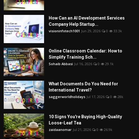
How Can an AI Development Services
Company Help Startup...
visioninfotech1001
Jun 29, 2026
0
33.3k
Online Classroom Calendar: How to
Simplify Training Sch...
Sohaib Abbasi
Jul 16, 2026
0
29.1k
What Documents Do You Need for
International Travel?
saggerworldholidays
Jul 17, 2026
0
28k
10 Signs You're Buying High-Quality
Loose-Leaf Tea
zaidaanomar
Jul 21, 2026
0
26.9k