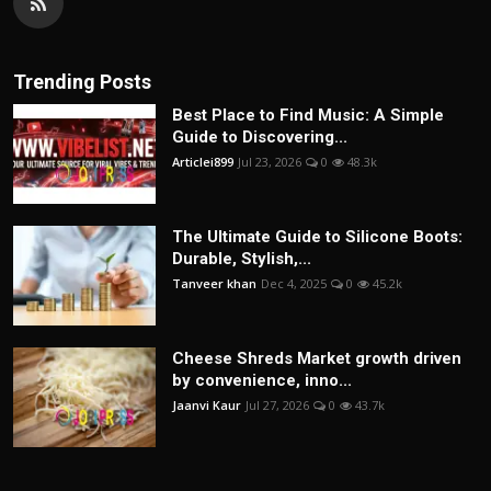
Trending Posts
Best Place to Find Music: A Simple
Guide to Discovering...
Articlei899
Jul 23, 2026
0
48.3k
The Ultimate Guide to Silicone Boots:
Durable, Stylish,...
Tanveer khan
Dec 4, 2025
0
45.2k
Cheese Shreds Market growth driven
by convenience, inno...
Jaanvi Kaur
Jul 27, 2026
0
43.7k