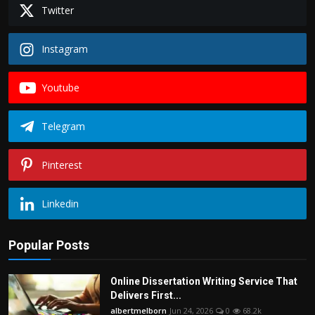
Twitter
Instagram
Youtube
Telegram
Pinterest
Linkedin
Popular Posts
Online Dissertation Writing Service That
Delivers First...
albertmelborn
Jun 24, 2026
0
68.2k